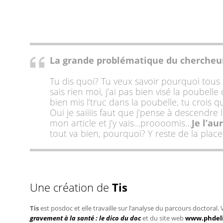
La grande problématique du chercheur «
Tu dis quoi? Tu veux savoir pourquoi tous l
sais rien moi, j’ai pas bien visé la poubelle 
bien mis l’truc dans la poubelle, tu crois qu
Oui je saiiiis faut que j’pense à descendre 
mon article et j’y vais…proooomis…
Je l’au
tout va bien, pourquoi? Y reste de la plac
Une création de
Tis
Tis
est posdoc et elle travaille sur l’analyse du parcours doctoral.
gravement à la santé : le dico du doc
et du site web
www.phdel