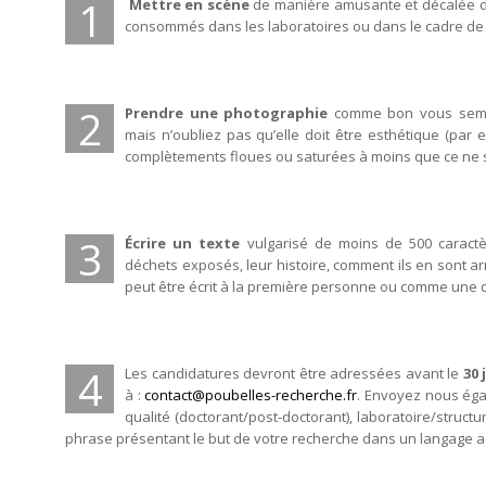
1
Mettre en scène
de manière amusante et décalée d
consommés dans les laboratoires ou dans le cadre de
2
Prendre une photographie
comme bon vous sembl
mais n’oubliez pas qu’elle doit être esthétique (par 
complètements floues ou saturées à moins que ce ne soi
3
Écrire un texte
vulgarisé de moins de 500 caractè
déchets exposés, leur histoire, comment ils en sont arr
peut être écrit à la première personne ou comme une d
4
Les candidatures devront être adressées avant le
30 
à :
contact@poubelles-recherche.fr
. Envoyez nous ég
qualité (doctorant/post-doctorant), laboratoire/structu
phrase présentant le but de votre recherche dans un langage ac