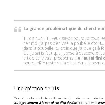
La grande problématique du chercheur « j
Tu dis quoi? Tu veux savoir pourquoi tous les
rien moi, j’ai pas bien visé la poubelle c’tout… 
dans la poubelle, tu crois que j’ai que ça à fo
Oui je saiiiis faut que j’pense à descendre le
article et j’y vais…proooomis…
Je l’aurai fin
pourquoi? Y reste de la place dans l’appart
Une création de
Tis
Tis
est posdoc et elle travaille sur l’analyse du parcours doctor
nuit gravement à la santé : le dico du doc
et du site web
www